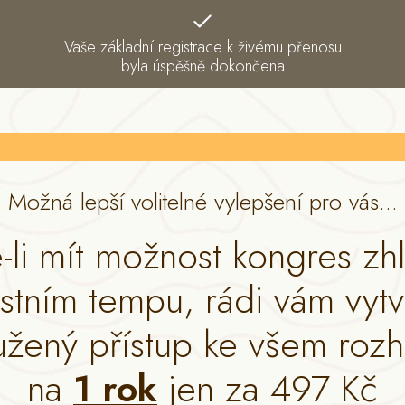
Vaše základní registrace k živému přenosu
byla úspěšně dokončena
Možná lepší volitelné vylepšení pro vás...
-li mít možnost kongres zh
astním tempu, rádi vám vyt
užený přístup ke všem roz
na
1 rok
jen za 497 Kč