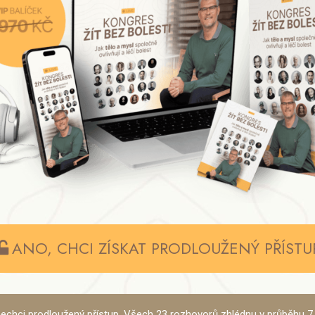
ANO, CHCI ZÍSKAT PRODLOUŽENÝ PŘÍSTU
 nechci prodloužený přístup. Všech 23 rozhovorů zhlédnu v průběhu 7 d