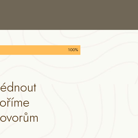
100%
lédnout
voříme
hovorům