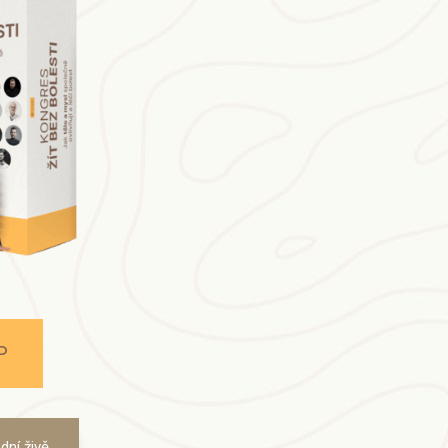
P
ní živě.