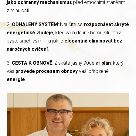
jako ochranný mechanismus
před emočními zraněními
z minulosti.
2.⁠ ⁠
ODHALENÝ SYSTÉM
: Naučíte se
rozpoznávat skryté
energetické zloděje
, kteří vám denně berou sílu, aniž
byste si jich všimli - a jak je
elegantně eliminovat bez
náročných cvičení
.
3.⁠ ⁠
CESTA K OBNOVĚ
: Získáte jasný 90denní
plán
, který
vás
provede procesem obnovy
vaší přirozené
energie
.