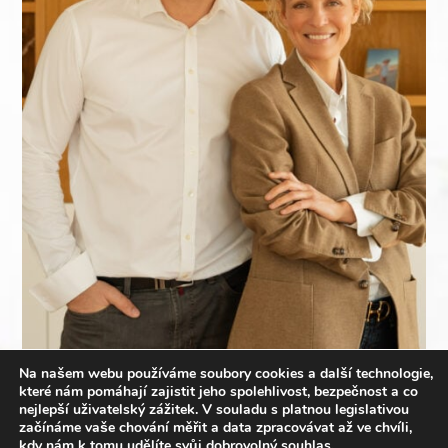
Na našem webu používáme soubory cookies a další technologie,
které nám pomáhají zajistit jeho spolehlivost, bezpečnost a co
nejlepší uživatelský zážitek.
V souladu s platnou legislativou
začínáme vaše chování měřit a data zpracovávat až ve chvíli,
Martina Šmuková, patronka webináře, modelka, zakladatelka nadačního fondu
kdy nám k tomu udělíte svůj dobrovolný souhlas.