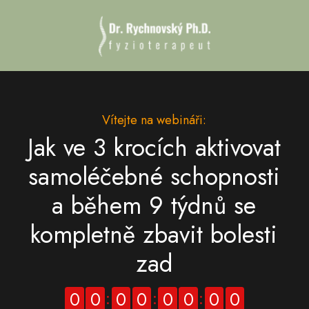
Vítejte na webináři:
Jak ve 3 krocích aktivovat
samoléčebné schopnosti
a během 9 týdnů se
kompletně zbavit bolesti
zad
0
0
0
0
0
0
0
0