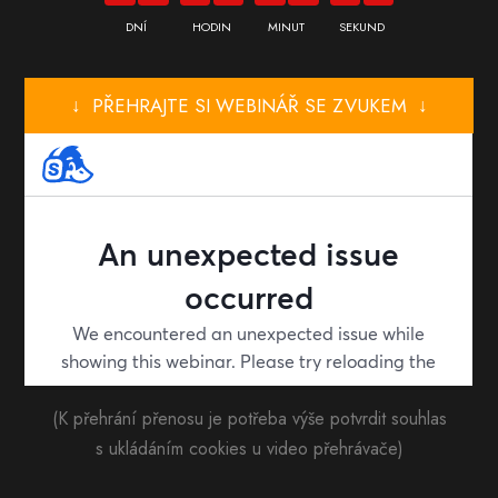
DNÍ
HODIN
MINUT
SEKUND
↓ PŘEHRAJTE SI WEBINÁŘ SE ZVUKEM ↓
(K přehrání přenosu je potřeba výše potvrdit souhlas
s ukládáním cookies u video přehrávače)