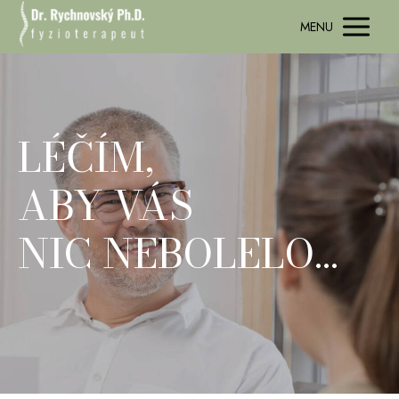
MENU
LÉČÍM,
ABY VÁS
NIC NEBOLELO…