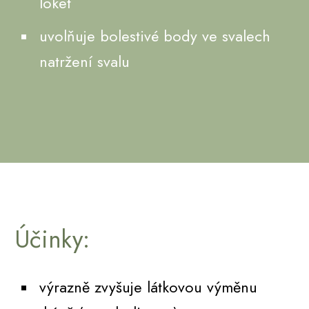
loket
uvolňuje bolestivé body ve svalech
natržení svalu
Účinky:
výrazně zvyšuje látkovou výměnu