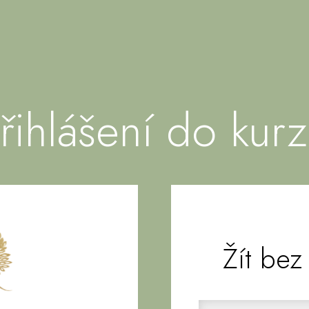
řihlášení do kur
Žít bez