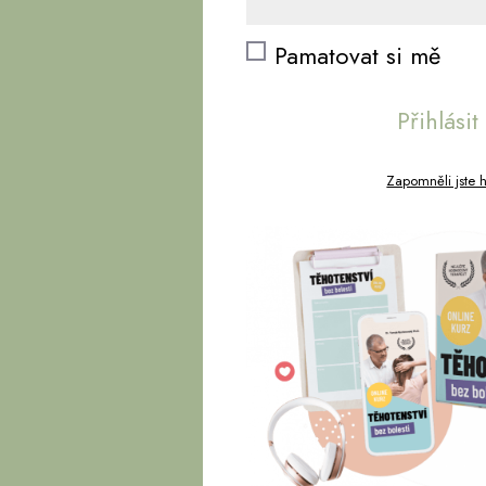
Pamatovat si mě
Přihlásit
Zapomněli jste 