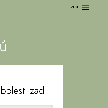
MENU
zů
 bolesti zad