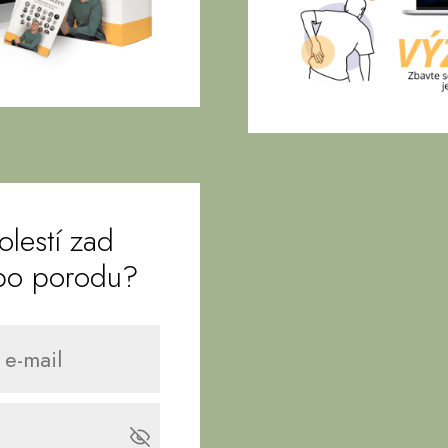
olestí zad
 po porodu?