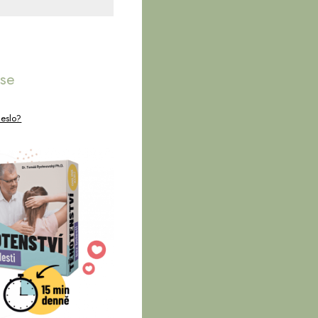
 se
heslo?