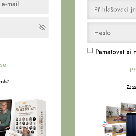
Pamatovat si 
 se
Př
heslo?
Zapom