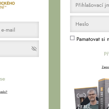
Pamatovat si 
Př
Zapom
 se
heslo?