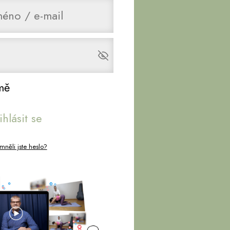
mě
ihlásit se
něli jste heslo?