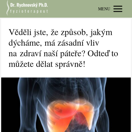
MENU
Věděli jste, že způsob, jakým
dýcháme, má zásadní vliv
na zdraví naší páteře? Odteď to
můžete dělat správně!