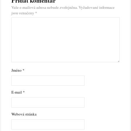
Přidat komentář
Vaše e-mailová adresa nebude zveřejněna.
Vyžadované informace
jsou označeny
*
Jméno
*
E-mail
*
Webová stránka