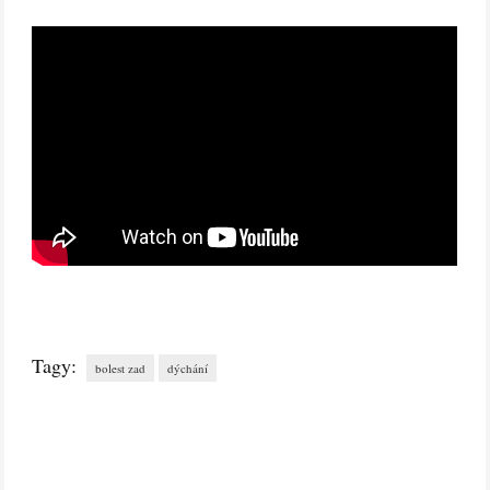
Tagy:
bolest zad
dýchání