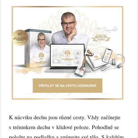
K nácviku dechu jsou různé cesty. Vždy začínejte
s tréninkem dechu v klidové poloze. Pohodlně se
položte na podložku a vnímejte své tělo. S každým