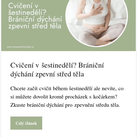
Cvičení v šestinedělí? Brániční
dýchání zpevní střed těla
Chcete začít cvičit během šestinedělí ale nevíte, co
si můžete dovolit kromě procházek s kočárkem?
Zkuste brániční dýchání pro zpevnění středu těla.
Celý článek