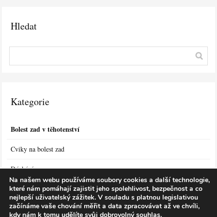
Hledat
Kategorie
Bolest zad v těhotenství
Cviky na bolest zad
Dýchání
Na našem webu používáme soubory cookies a další technologie,
které nám pomáhají zajistit jeho spolehlivost, bezpečnost a co
Léčba bolesti zad
nejlepší uživatelský zážitek.
V souladu s platnou legislativou
začínáme vaše chování měřit a data zpracovávat až ve chvíli,
Ostatní články
kdy nám k tomu udělíte svůj dobrovolný souhlas.