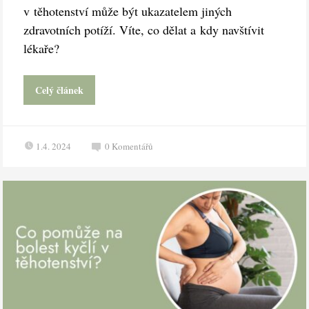
v těhotenství může být ukazatelem jiných
zdravotních potíží. Víte, co dělat a kdy navštívit
lékaře?
Celý článek
1.4. 2024
0
Komentářů