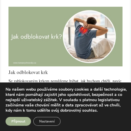
Jak odblokovat krk
Se zablokovaným krkem nemůžeme hýbat, jak bychom chtěli, navíc
nás dokáže potrápit…
Na našem webu používáme soubory cookies a další technologie,
které nám pomáhají zajistit jeho spolehlivost, bezpečnost a co
nejlepší uživatelský zážitek.
V souladu s platnou legislativou
začínáme vaše chování měřit a data zpracovávat až ve chvíli,
kdy nám k tomu udělíte svůj dobrovolný souhlas.
Přijmout
Nastavení