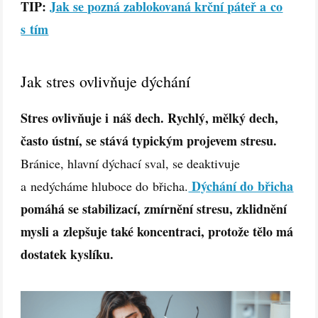
TIP:
Jak se pozná zablokovaná krční páteř a co
s tím
Jak stres ovlivňuje dýchání
Stres ovlivňuje i náš dech. Rychlý, mělký dech,
často ústní, se stává typickým projevem stresu.
Bránice, hlavní dýchací sval, se deaktivuje
Dýchání do břicha
a nedýcháme hluboce do břicha.
pomáhá se stabilizací, zmírnění stresu, zklidnění
mysli a zlepšuje také koncentraci, protože tělo má
dostatek kyslíku.