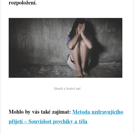
rozpoložení.
Strach a bolest zad
Mohlo by vás také zajímat:
Metoda uzdravujícího
přijetí – Souvislost psychiky a těla