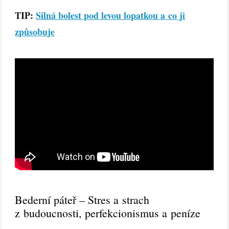
TIP:
Silná bolest pod levou lopatkou a co ji
způsobuje
Bederní páteř – Stres a strach
z budoucnosti, perfekcionismus a peníze