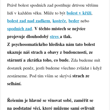
Právě bolest spodních zad postihuje drtivou většinu
bolest v kříži
lidí v každém věku. Může to být
,
bolest zad nad zadkem
kostrče
beder
,
,
nebo
spodních zad
V těchto místech se nejvíce
.
projevuje dlouhodobý
stres
a tlak.
Z psychosomatického hlediska nám tato bolest
ukazuje náš strach a obavy z budoucnosti, ze
stárnutí a zkrátka toho, co bude.
Zda budeme mít
dostatek peněz, jestli budeme všechno zvládat i když
strach ze
zestárneme. Pod tím vším se skrývá
selhání.
Řešením je hlavně se věnovat sobě, zaměřit se
na podstatné věci, které můžeme sami ovlivnit